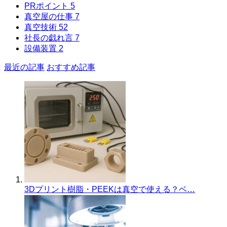
PRポイント
5
真空屋の仕事
7
真空技術
52
社長の戯れ言
7
設備装置
2
最近の記事
おすすめ記事
3Dプリント樹脂・PEEKは真空で使える？ベ…