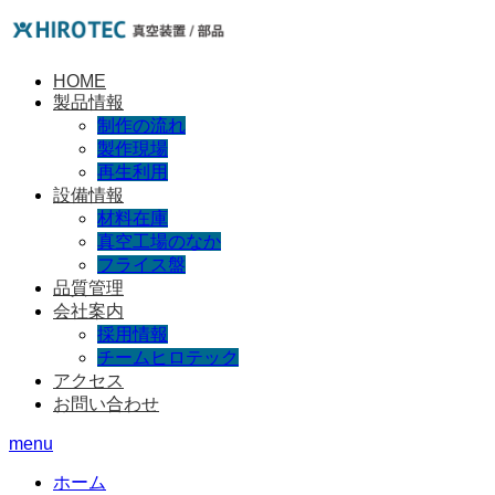
HOME
製品情報
制作の流れ
製作現場
再生利用
設備情報
材料在庫
真空工場のなか
フライス盤
品質管理
会社案内
採用情報
チームヒロテック
アクセス
お問い合わせ
menu
ホーム