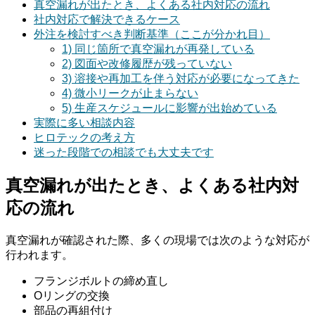
真空漏れが出たとき、よくある社内対応の流れ
社内対応で解決できるケース
外注を検討すべき判断基準（ここが分かれ目）
1) 同じ箇所で真空漏れが再発している
2) 図面や改修履歴が残っていない
3) 溶接や再加工を伴う対応が必要になってきた
4) 微小リークが止まらない
5) 生産スケジュールに影響が出始めている
実際に多い相談内容
ヒロテックの考え方
迷った段階での相談でも大丈夫です
真空漏れが出たとき、よくある社内対
応の流れ
真空漏れが確認された際、多くの現場では次のような対応が
行われます。
フランジボルトの締め直し
Oリングの交換
部品の再組付け