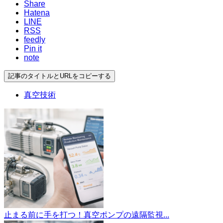
Share
Hatena
LINE
RSS
feedly
Pin it
note
記事のタイトルとURLをコピーする
真空技術
止まる前に手を打つ！真空ポンプの遠隔監視...