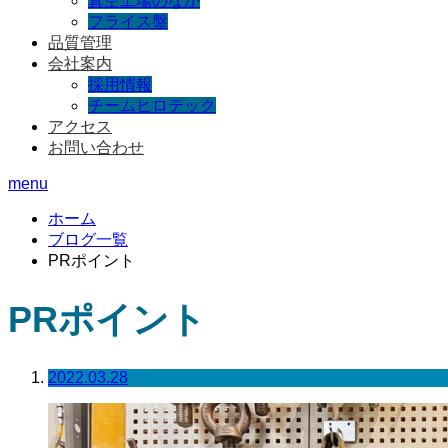
真空工場のなか
フライス盤
品質管理
会社案内
採用情報
チームヒロテック
アクセス
お問い合わせ
menu
ホーム
ブログ一覧
PRポイント
PRポイント
2022.03.28