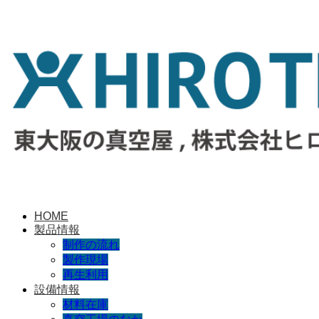
HOME
製品情報
制作の流れ
製作現場
再生利用
設備情報
材料在庫