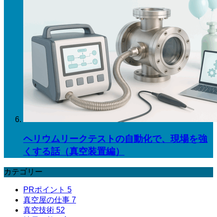
ヘリウムリークテストの自動化で、現場を強
くする話（真空装置編）
カテゴリー
PRポイント
5
真空屋の仕事
7
真空技術
52