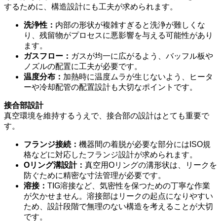
するために、構造設計にも工夫が求められます。
洗浄性：
内部の形状が複雑すぎると洗浄が難しくな
り、残留物がプロセスに悪影響を与える可能性があり
ます。
ガスフロー：
ガスが均一に広がるよう、バッフル板や
ノズルの配置に工夫が必要です。
温度分布：
加熱時に温度ムラが生じないよう、ヒータ
ーや冷却配管の配置設計も大切なポイントです。
接合部設計
真空環境を維持するうえで、接合部の設計はとても重要で
す。
フランジ接続：
機器間の着脱が必要な部分にはISO規
格などに対応したフランジ設計が求められます。
Oリング溝設計：
真空用Oリングの溝形状は、リークを
防ぐために精密な寸法管理が必要です。
溶接：
TIG溶接など、気密性を保つための丁寧な作業
が欠かせません。溶接部はリークの起点になりやすい
ため、設計段階で無理のない構造を考えることが大切
です。