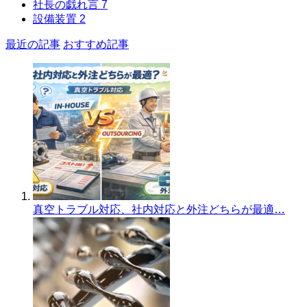
社長の戯れ言
7
設備装置
2
最近の記事
おすすめ記事
真空トラブル対応、社内対応と外注どちらが最適…