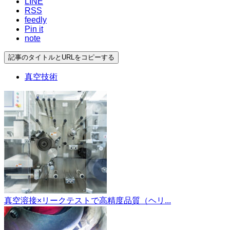
LINE
RSS
feedly
Pin it
note
記事のタイトルとURLをコピーする
真空技術
真空溶接×リークテストで高精度品質（ヘリ...