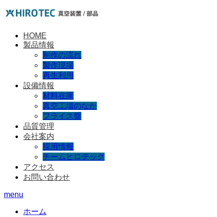
HOME
製品情報
制作の流れ
製作現場
再生利用
設備情報
材料在庫
真空工場のなか
フライス盤
品質管理
会社案内
採用情報
チームヒロテック
アクセス
お問い合わせ
menu
ホーム