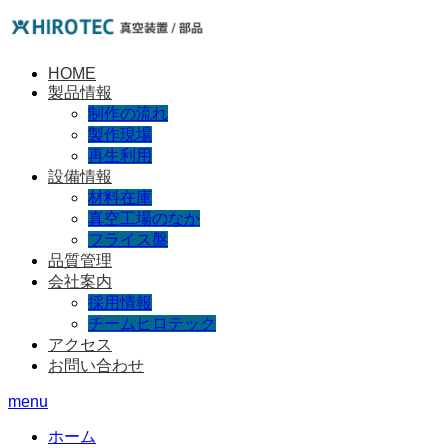
HOME
製品情報
制作の流れ
製作現場
再生利用
設備情報
材料在庫
真空工場のなか
フライス盤
品質管理
会社案内
採用情報
チームヒロテック
アクセス
お問い合わせ
menu
ホーム