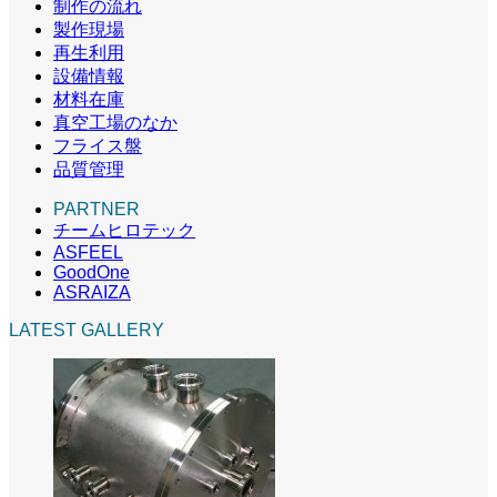
制作の流れ
製作現場
再生利用
設備情報
材料在庫
真空工場のなか
フライス盤
品質管理
PARTNER
チームヒロテック
ASFEEL
GoodOne
ASRAIZA
LATEST GALLERY