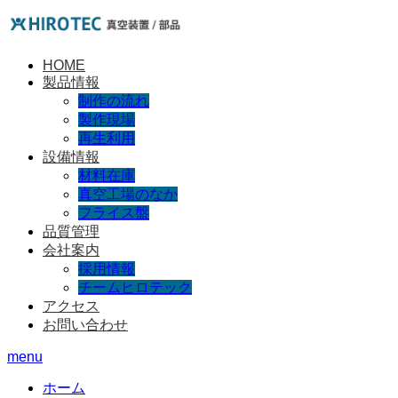
HOME
製品情報
制作の流れ
製作現場
再生利用
設備情報
材料在庫
真空工場のなか
フライス盤
品質管理
会社案内
採用情報
チームヒロテック
アクセス
お問い合わせ
menu
ホーム