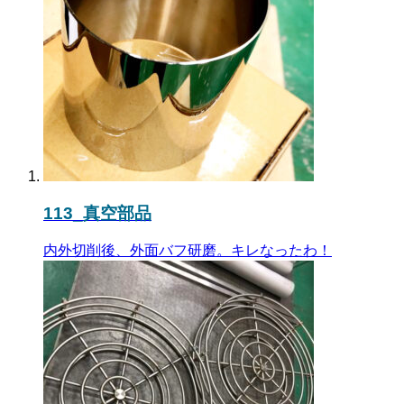
113_真空部品
内外切削後、外面バフ研磨。キレなったわ！