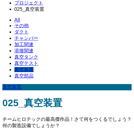
プロジェクト
025_真空装置
All
その他
ダクト
チャンバー
加工関連
溶接関連
真空タンク
真空テスト
真空装置
真空部品
真空装置
025_真空装置
チームヒロテックの最高傑作品！さて何をつくるでしょう？
何の製造設備でしょうか？