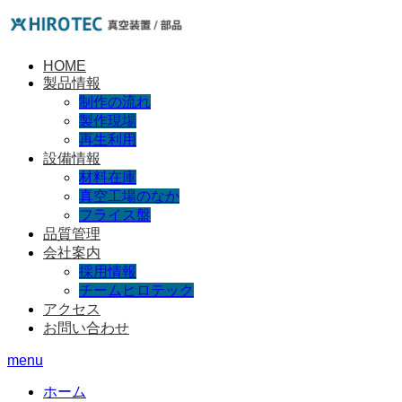
HOME
製品情報
制作の流れ
製作現場
再生利用
設備情報
材料在庫
真空工場のなか
フライス盤
品質管理
会社案内
採用情報
チームヒロテック
アクセス
お問い合わせ
menu
ホーム